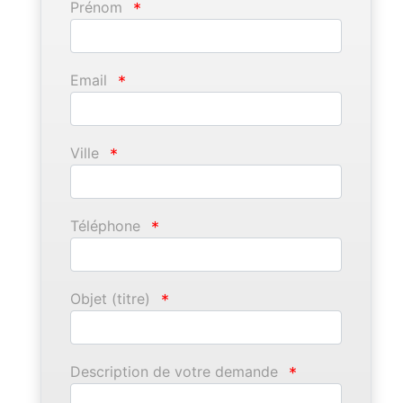
Prénom
*
Email
*
Ville
*
Téléphone
*
Objet (titre)
*
Description de votre demande
*