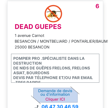
6
DEAD GUEPES
1 avenue Carnot
BESANCON / MONTBELIARD / PONTARLIER/BAUM
25000 BESANCON
POMPIER PRO .SPÉCIALISTE DANS LA
DESTRUCTION
DE NIDS DE GUÊPES FRELONS, FRELONS
ASIAT, BOURDONS
DEVIS PAR TÉLEPHONE ET/OU PAR EMAIL
..TRES RAPIDE
INTERVIENS SUR LE SECTEUR DE
BESANÇON VALDHAON
MONTBELIARD BAUME LES DAMES
PONTARLIER 7J / 7J.
06 47 30 46 59