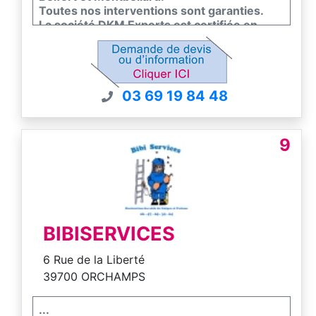
Toutes nos interventions sont garanties.
La société DKM Experts est certifiée en
conformité avec la norme EN 16636, seul
standard européen de qualité dans la lutte
contre les nuisibles.
Contactez nous pour un devis gratuit.
03 69 19 84 48
9
BIBISERVICES
6 Rue de la Liberté
39700 ORCHAMPS
...