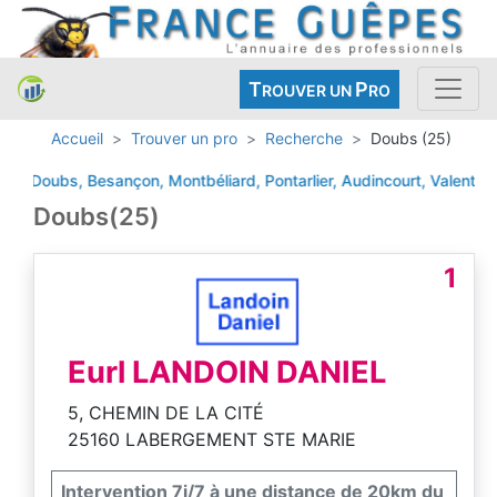
T
P
ROUVER UN
RO
Accueil
Trouver un pro
Recherche
Doubs (25)
oubs, Besançon, Montbéliard, Pontarlier, Audincourt, Valentigney
A
Doubs(25)
1
Eurl LANDOIN DANIEL
5, CHEMIN DE LA CITÉ
25160 LABERGEMENT STE MARIE
Intervention 7j/7 à une distance de 20km du