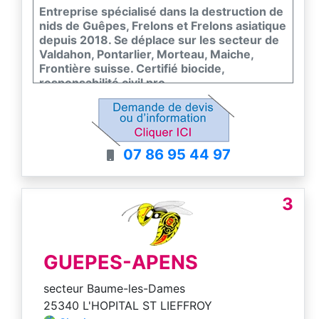
Entreprise spécialisé dans la destruction de
nids de Guêpes, Frelons et Frelons asiatique
depuis 2018. Se déplace sur les secteur de
Valdahon, Pontarlier, Morteau, Maiche,
Frontière suisse. Certifié biocide,
responsabilité civil pro.
Intevention garantie toute l'année, pas de
surplus si plusieurs nids, pas de frais
kilométriques, pas de surplus de temps
passé. Devis gratuit.
07 86 95 44 97
3
GUEPES-APENS
secteur Baume-les-Dames
25340 L'HOPITAL ST LIEFFROY