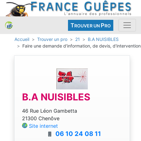
T
P
ROUVER UN
RO
Accueil
Trouver un pro
21
B.A NUISIBLES
Faire une demande d'information, de devis, d'intervention
B.A NUISIBLES
46 Rue Léon Gambetta
21300 Chenôve
Site internet
06 10 24 08 11