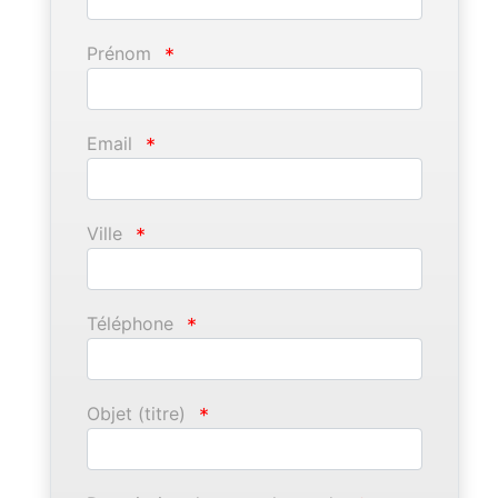
Prénom
*
Email
*
Ville
*
Téléphone
*
Objet (titre)
*