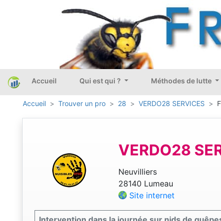
Accueil
Qui est qui ?
Méthodes de lutte
Accueil
Trouver un pro
28
VERDO28 SERVICES
F
VERDO28 SE
Neuvilliers
28140 Lumeau
Site internet
Intervention dans la journée sur nids de guêpes