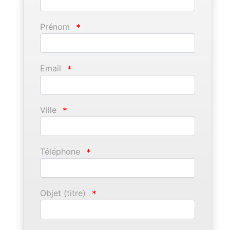
Prénom
*
Email
*
Ville
*
Téléphone
*
Objet (titre)
*