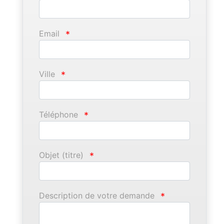
Email
*
Ville
*
Téléphone
*
Objet (titre)
*
Description de votre demande
*