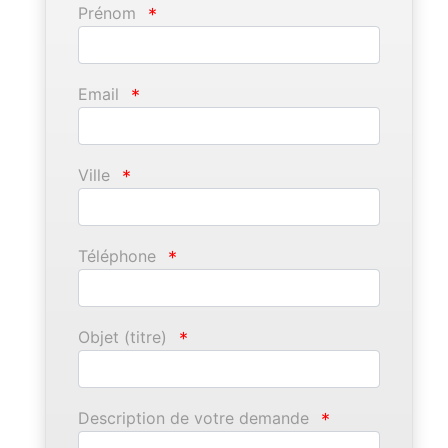
Prénom
*
Email
*
Ville
*
Téléphone
*
Objet (titre)
*
Description de votre demande
*