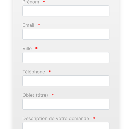
Prénom
*
Email
*
Ville
*
Téléphone
*
Objet (titre)
*
Description de votre demande
*