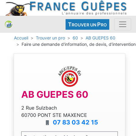
T
P
ROUVER UN
RO
Accueil
Trouver un pro
60
AB GUEPES 60
Faire une demande d'information, de devis, d'intervention
AB GUEPES 60
2 Rue Sulzbach
60700 PONT STE MAXENCE
07 83 03 42 15