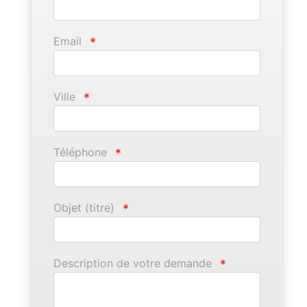
Email
*
Ville
*
Téléphone
*
Objet (titre)
*
Description de votre demande
*