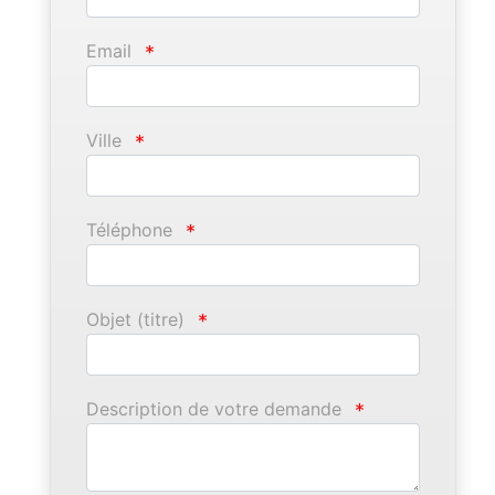
Email
*
Ville
*
Téléphone
*
Objet (titre)
*
Description de votre demande
*