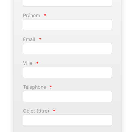
Prénom
*
Email
*
Ville
*
Téléphone
*
Objet (titre)
*