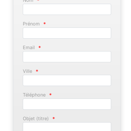
*
Prénom
*
Email
*
Ville
*
Téléphone
*
Objet (titre)
*