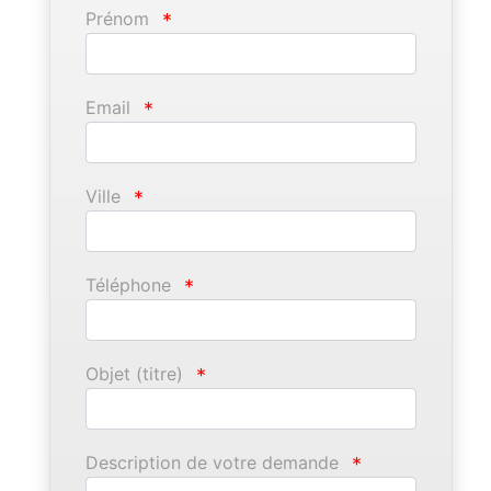
Prénom
*
Email
*
Ville
*
Téléphone
*
Objet (titre)
*
Description de votre demande
*