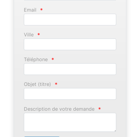
Email
*
Ville
*
Téléphone
*
Objet (titre)
*
Description de votre demande
*